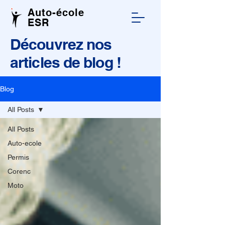
Auto-école
ESR
Découvrez nos
articles de blog !
Blog
All Posts
All Posts
Auto-ecole
Permis
Corenc
Moto