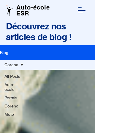
Auto-école
ESR
Découvrez nos
articles de blog !
Blog
Corenc
All Posts
Auto-
ecole
Permis
Corenc
Moto