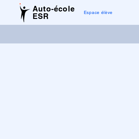
Auto-école
Espace élève
ESR
Décroche
permis
a