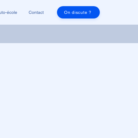
uto-école
Contact
On discute ?
Formations voiture