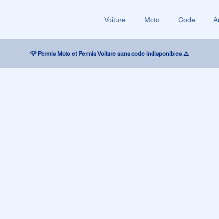
Voiture
Moto
Code
A
💡 Permis Moto et Permis Voiture sans code indisponibles ⚠️
z votre
vec ESR