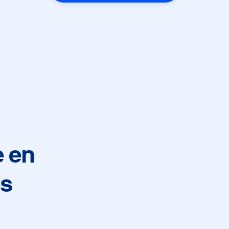
e en
es